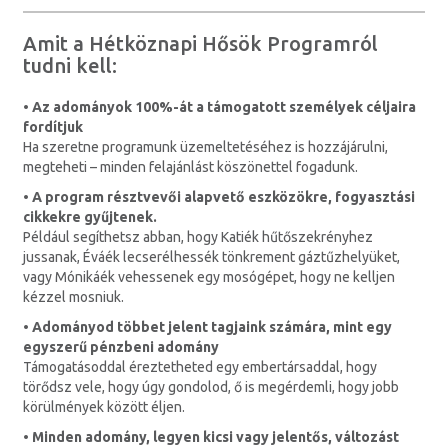
Amit a Hétköznapi Hősök Programról
tudni kell:
• Az adományok 100%-át a támogatott személyek céljaira
fordítjuk
Ha szeretne programunk üzemeltetéséhez is hozzájárulni,
megteheti – minden felajánlást köszönettel fogadunk.
• A program résztvevői alapvető eszközökre, fogyasztási
cikkekre gyűjtenek.
Például segíthetsz abban, hogy Katiék hűtőszekrényhez
jussanak, Éváék lecserélhessék tönkrement gáztűzhelyüket,
vagy Mónikáék vehessenek egy mosógépet, hogy ne kelljen
kézzel mosniuk.
• Adományod többet jelent tagjaink számára, mint egy
egyszerű pénzbeni adomány
Támogatásoddal éreztetheted egy embertársaddal, hogy
törődsz vele, hogy úgy gondolod, ő is megérdemli, hogy jobb
körülmények között éljen.
• Minden adomány, legyen kicsi vagy jelentős, változást