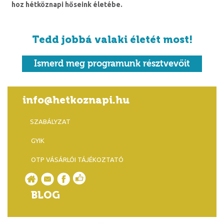
hoz hétköznapi hőseink életébe.
Tedd jobbá valaki életét most!
Ismerd meg programunk résztvevőit
info@hetkoznapi.hu
SZABÁLYZAT
GYIK
OTP VÁSÁRLÓI TÁJÉKOZTATÓ
BLOG